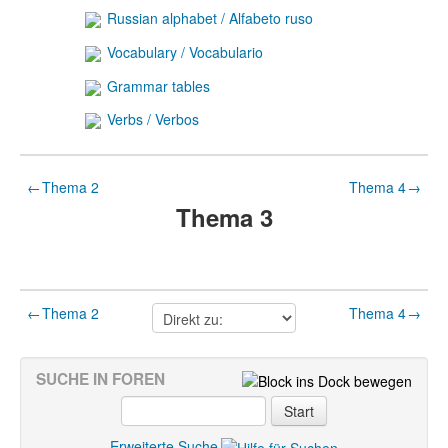
Russian alphabet / Alfabeto ruso
Vocabulary / Vocabulario
Grammar tables
Verbs / Verbos
←
Thema 2
Thema 4
→
Thema 3
←
Thema 2
Thema 4
→
SUCHE IN FOREN
Start
Erweiterte Suche