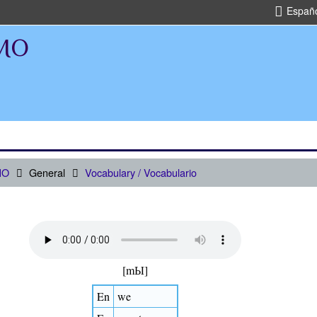
Español
EMO
MO
General
Vocabulary / Vocabulario
[mЫ]
En
we