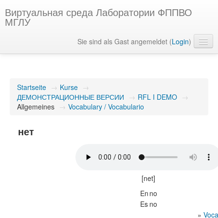
Виртуальная среда Лаборатории ФППВО
МГЛУ
Sie sind als Gast angemeldet (
Login
)
Deutsch ‎(de)‎
Startseite
→
Kurse
→
ДЕМОНСТРАЦИОННЫЕ ВЕРСИИ
→
RFL I DEMO
→
Allgemeines
→
Vocabulary / Vocabulario
нет
[net]
En
no
Es
no
»
Voca