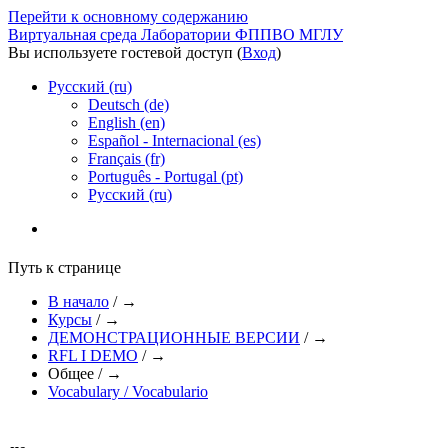
Перейти к основному содержанию
Виртуальная среда Лаборатории ФППВО МГЛУ
Вы используете гостевой доступ (
Вход
)
Русский ‎(ru)‎
Deutsch ‎(de)‎
English ‎(en)‎
Español - Internacional ‎(es)‎
Français ‎(fr)‎
Português - Portugal ‎(pt)‎
Русский ‎(ru)‎
Путь к странице
В начало
/
→
Курсы
/
→
ДЕМОНСТРАЦИОННЫЕ ВЕРСИИ
/
→
RFL I DEMO
/
→
Общее
/
→
Vocabulary / Vocabulario