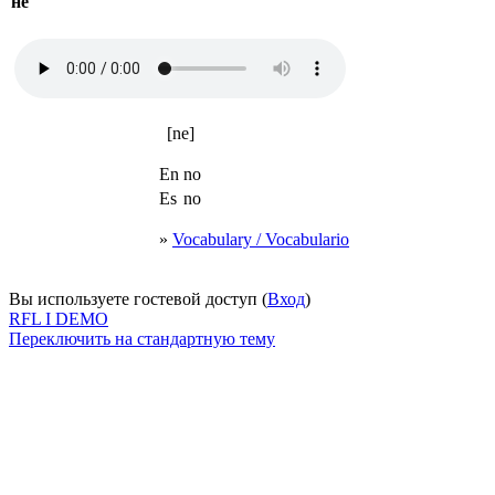
не
[ne]
En
no
Es
no
»
Vocabulary / Vocabulario
Вы используете гостевой доступ (
Вход
)
RFL I DEMO
Переключить на стандартную тему