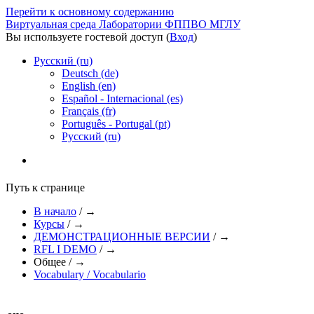
Перейти к основному содержанию
Виртуальная среда Лаборатории ФППВО МГЛУ
Вы используете гостевой доступ (
Вход
)
Русский ‎(ru)‎
Deutsch ‎(de)‎
English ‎(en)‎
Español - Internacional ‎(es)‎
Français ‎(fr)‎
Português - Portugal ‎(pt)‎
Русский ‎(ru)‎
Путь к странице
В начало
/
→
Курсы
/
→
ДЕМОНСТРАЦИОННЫЕ ВЕРСИИ
/
→
RFL I DEMO
/
→
Общее
/
→
Vocabulary / Vocabulario