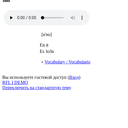
оно
[a'no]
En
it
Es
lo/la
»
Vocabulary / Vocabulario
Вы используете гостевой доступ (
Вход
)
RFL I DEMO
Переключить на стандартную тему